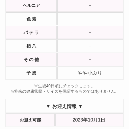
－
ヘルニア
－
色 素
－
パ テ ラ
－
指 爪
－
そ の 他
やや小ぶり
予 想
※生後40日頃にチェックします。
※将来の健康状態・サイズを保証するものではありません。
▼ お迎え情報 ▼
2023年10月1日
お迎え可能