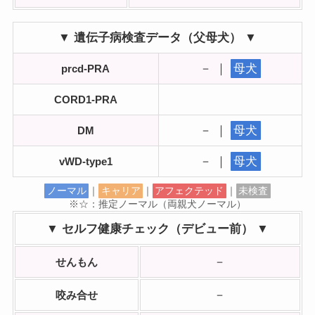
▼ 遺伝子病検査データ（父母犬） ▼
－ ｜
母犬
prcd-PRA
CORD1-PRA
－ ｜
母犬
DM
－ ｜
母犬
vWD-type1
ノーマル
｜
キャリア
｜
アフェクテッド
｜
未検査
※☆：推定ノーマル（両親犬ノーマル）
▼ セルフ健康チェック（デビュー前） ▼
－
せんもん
－
咬み合せ