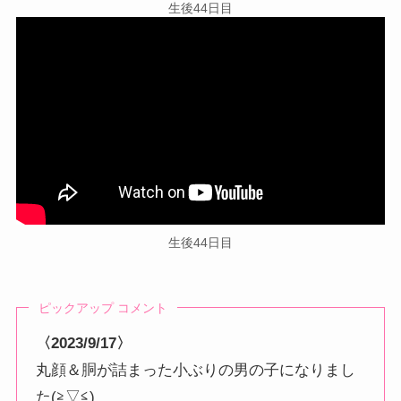
生後44日目
生後44日目
ピックアップ コメント
〈2023/9/17〉
丸顔＆胴が詰まった小ぶりの男の子になりまし
た(≧▽≦)