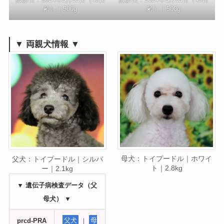
齢）｜500g
齢）｜500g
▼ 両親犬情報 ▼
母犬：トイプードル｜ホワイ
父犬：トイプードル｜シルバ
ト｜2.8kg
ー｜2.1kg
▼ 遺伝子病検査データ（父
母犬） ▼
prcd-PRA
父犬
｜
母