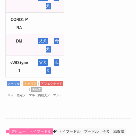
犬
CORD1-P
RA
DM
父犬
｜
母
犬
vWD-type
父犬
｜
母
1
犬
ノーマル
｜
キャリア
｜
アフェクテッド
｜
未検査
※☆：推定ノーマル（両親犬ノーマル）
デビュー
トイプードル
トイプードル
プードル
子犬
滋賀県