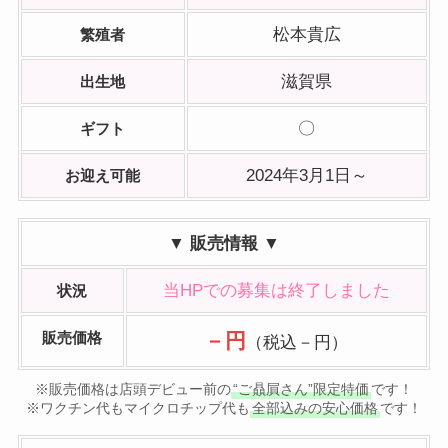
松本貴広
繁殖者
滋賀県
出生地
〇
ギフト
2024年3月1日～
お迎え可能
▼ 販売情報 ▼
当HPでの募集は終了しました
状況
販売価格
－円
（税込－円）
※販売価格は店頭デビュー前の
“ご贔屓さん”限定特価
です！
※ワクチン代もマイクロチップ代も
全部込みの安心価格
です！