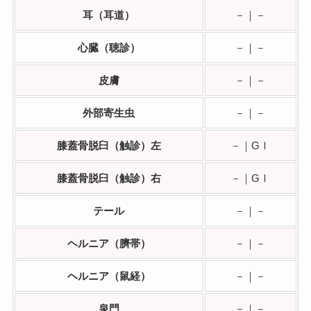
耳（耳道）
－｜－
心臓（聴診）
－｜－
皮膚
－｜－
外部寄生虫
－｜－
膝蓋骨脱臼（触診）左
－｜GⅠ
膝蓋骨脱臼（触診）右
－｜GⅠ
テール
－｜－
ヘルニア（臍帯）
－｜－
ヘルニア（鼠経）
－｜－
泉門
－｜－