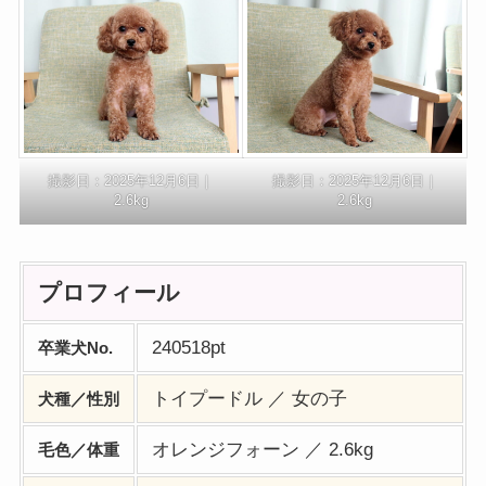
撮影日：2025年12月6日｜
撮影日：2025年12月6日｜
2.6kg
2.6kg
プロフィール
240518pt
卒業犬No.
トイプードル ／ 女の子
犬種／性別
オレンジフォーン ／ 2.6kg
毛色／体重