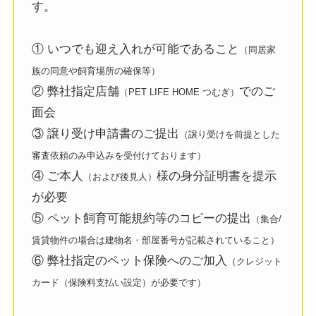
す。
① いつでも迎え入れが可能であること
（同居家
族の同意や飼育場所の確保等）
② 弊社指定店舗
でのご
（PET LIFE HOME つむぎ）
面会
③ 譲り受け申請書のご提出
（譲り受けを前提とした
審査依頼のみ申込みを受付けております）
④ ご本人
様の身分証明書を提示
（および後見人）
が必要
⑤ ペット飼育可能規約等のコピーの提出
（集合/
賃貸物件の場合は建物名・部屋番号が記載されていること）
⑥ 弊社指定のペット保険へのご加入
（クレジット
カード（保険料支払い設定）が必要です）