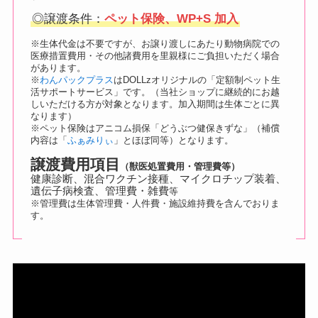
◎譲渡条件：
ペット保険、WP+S 加入
※生体代金は不要ですが、お譲り渡しにあたり動物病院での
医療措置費用・その他諸費用を里親様にご負担いただく場合
があります。
※
わんパックプラス
はDOLLzオリジナルの「定額制ペット生
活サポートサービス」です。（当社ショップに継続的にお越
しいただける方が対象となります。加入期間は生体ごとに異
なります）
※ペット保険はアニコム損保「どうぶつ健保きずな」（補償
内容は「
ふぁみりぃ
」とほぼ同等）となります。
譲渡費用項目
（獣医処置費用・管理費等）
健康診断、混合ワクチン接種、マイクロチップ装着、
遺伝子病検査、管理費・雑費
等
※管理費は生体管理費・人件費・施設維持費を含んでおりま
す。