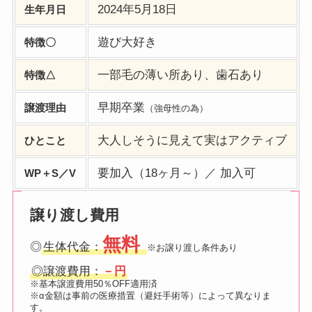
2024年5月18日
生年月日
遊び大好き
特徴〇
一部毛の薄い所あり、歯石あり
特徴△
早期卒業
譲渡理由
（強母性の為）
大人しそうに見えて実はアクティブ
ひとこと
要加入（18ヶ月～）／ 加入可
WP＋S／V
譲り渡し費用
無料
◎
生体代金：
※お譲り渡し条件あり
◎譲渡費用：
－円
※基本譲渡費用50％OFF適用済
※α
金額は事前の医療措置（避妊手術等）によって異なりま
す。