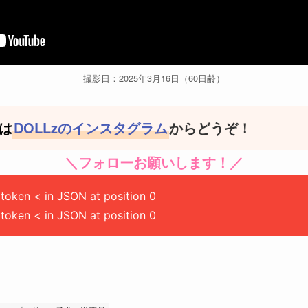
撮影日：2025年3月16日（60日齢）
は
DOLLzのインスタグラム
からどうぞ！
＼フォローお願いします！／
token < in JSON at position 0
token < in JSON at position 0