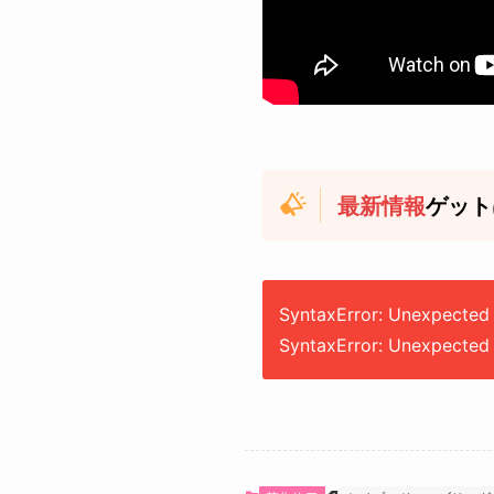
最新情報
ゲット
SyntaxError: Unexpected 
SyntaxError: Unexpected 