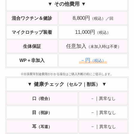
▼ その他費用 ▼
8,800円
混合ワクチン＆健診
（税込）／回
11,000円
マイクロチップ装着
（税込）
任意加入
生体保証
（未加入時は不要）
－円
WP＋非加入
（税込）
※出張費等別途費用がかかる場合はご購入判断の前にご提示します。
▼ 健康チェック
▼
（セルフ｜獣医）
｜
口
（咬合）
－
異常なし
目
－｜
（視診）
異常なし
耳
－｜
（耳道）
異常なし