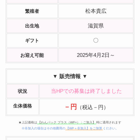
松本貴広
繁殖者
滋賀県
出生地
〇
ギフト
2025年4月2日～
お迎え可能
▼ 販売情報 ▼
当HPでの募集は終了しました
状況
生体価格
－円
（税込－円）
★上記価格は
【わんパック プラス（WP+）：ご加入】
時に適用されます
※非加入の場合はその他費用の
【WP＋非加入】をご加算
ください。