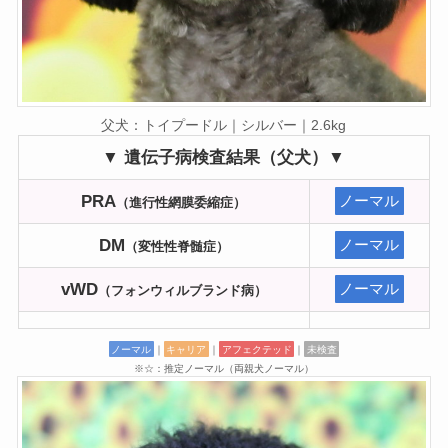
父犬：トイプードル｜シルバー｜2.6kg
▼ 遺伝子病検査結果（父犬）▼
PRA
ノーマル
（進行性網膜委縮症）
DM
ノーマル
（変性性脊髄症）
vWD
ノーマル
（フォンウィルブランド病）
ノーマル
｜
キャリア
｜
アフェクテッド
｜
未検査
※☆：推定ノーマル（両親犬ノーマル）