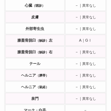
心臓
－｜
（聴診）
異常なし
皮膚
－｜
異常なし
外部寄生虫
－｜
異常なし
膝蓋骨脱臼
左
A｜GⅠ
（触診）
膝蓋骨脱臼
右
－｜
（触診）
異常なし
テール
－｜
異常なし
ヘルニア
－｜
（臍帯）
異常なし
ヘルニア
－｜
（鼠経）
異常なし
泉門
－｜
異常なし
マーク・白毛
－