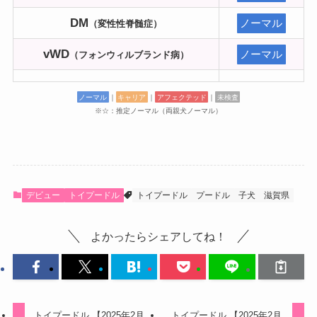
DM
ノーマル
（変性性脊髄症）
vWD
ノーマル
（フォンウィルブランド病）
ノーマル
｜
キャリア
｜
アフェクテッド
｜
未検査
※☆：推定ノーマル（両親犬ノーマル）
デビュー
トイプードル
トイプードル
プードル
子犬
滋賀県
よかったらシェアしてね！
トイプードル 【2025年2月
トイプードル 【2025年2月