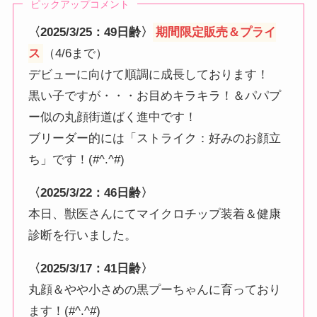
ピックアップコメント
〈2025/3/25：49日齢〉
期間限定販売＆プライ
ス
（4/6まで）
デビューに向けて順調に成長しております！
黒い子ですが・・・お目めキラキラ！＆パパプ
ー似の丸顔街道ばく進中です！
ブリーダー的には「ストライク：好みのお顔立
ち」です！(#^.^#)
〈2025/3/22：46日齢〉
本日、獣医さんにてマイクロチップ装着＆健康
診断を行いました。
〈2025/3/17：41日齢〉
丸顔＆やや小さめの黒プーちゃんに育っており
ます！(#^.^#)