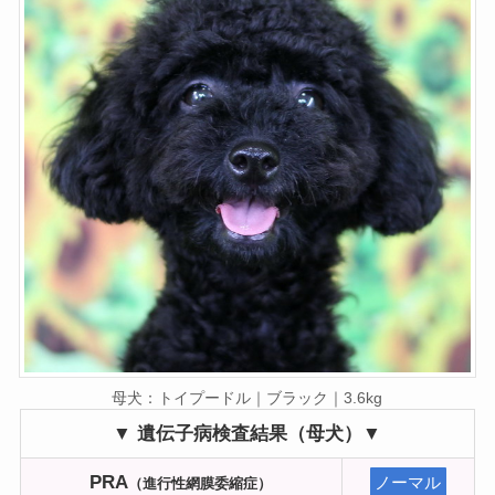
母犬：トイプードル｜ブラック｜3.6kg
▼ 遺伝子病検査結果（母犬）▼
PRA
ノーマル
（進行性網膜委縮症）