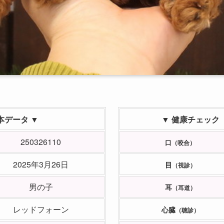
本データ ▼
▼ 健康チェック
250326110
口
（咬合）
2025年3月26日
目
（視診）
男の子
耳
（耳道）
レッドフォーン
心臓
（聴診）