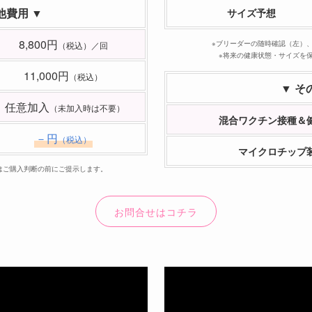
他費用 ▼
サイズ予想
8,800円
※ブリーダーの随時確認（左）
（税込）／回
※将来の健康状態・サイズを
11,000円
（税込）
▼ そ
任意加入
（未加入時は不要）
混合ワクチン接種＆
－円
（税込）
マイクロチップ
はご購入判断の前にご提示します。
お問合せはコチラ