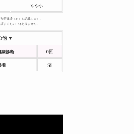
やや小
、獣医健診（右）を記載します。
保証するものではありません。
の他 ▼
0回
健康診断
済
装着