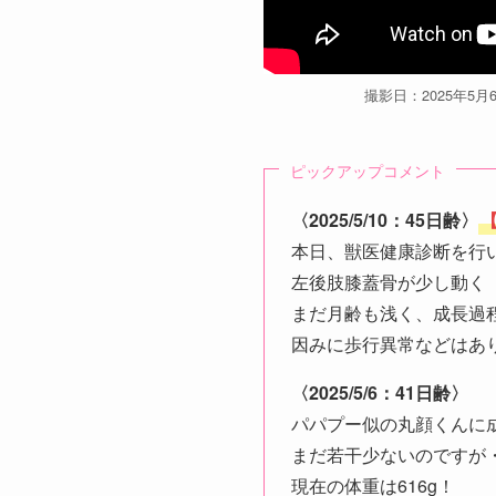
撮影日：2025年5月
ピックアップコメント
〈2025/5/10：45日齢〉
【
本日、獣医健康診断を行
左後肢膝蓋骨が少し動く
まだ月齢も浅く、成長過
因みに歩行異常などはあ
〈2025/5/6：41日齢〉
パパプー似の丸顔くんに
まだ若干少ないのですが
現在の体重は616g！