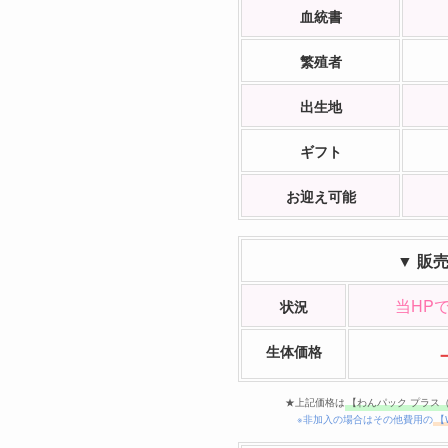
血統書
繁殖者
出生地
ギフト
お迎え可能
▼ 販
当HP
状況
生体価格
★上記価格は
【わんパック プラス
※非加入の場合はその他費用の
【