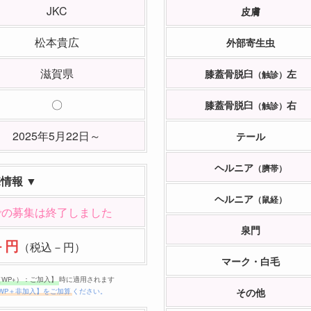
JKC
皮膚
松本貴広
外部寄生虫
滋賀県
膝蓋骨脱臼
左
（触診）
〇
膝蓋骨脱臼
右
（触診）
2025年5月22日～
テール
ヘルニア
（臍帯）
売情報 ▼
ヘルニア
（鼠経）
での募集は終了しました
泉門
－円
（税込－円）
マーク・白毛
（WP+）：ご加入】
時に適用されます
その他
WP＋非加入】をご加算
ください。