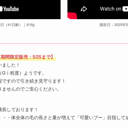
6日（41日齢）｜616g
撮影日：2025年
期間限定販売：5/25まで】
いました！
（GⅠ程度）ようです。
程ですので引き続き見守ります！
りませんのでご安心ください。
成長しております！
・・・体全体の毛の長さと量が増えて「可愛いプー」目指して