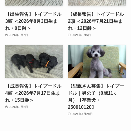
【出生報告】トイプードル
【成長報告】トイプードル
3頭 ＜2026年8月3日生ま
2頭 ＜2026年7月21日生ま
れ・0日齢＞
れ・12日齢＞
2026年8月7日
2026年8月5日
【成長報告】トイプードル
【里親さん募集】トイプー
4頭 ＜2026年7月17日生ま
ドル｜男の子（0歳11ヶ
れ・15日齢＞
月）【卒業犬・
250910120】
2026年8月2日
2026年7月28日