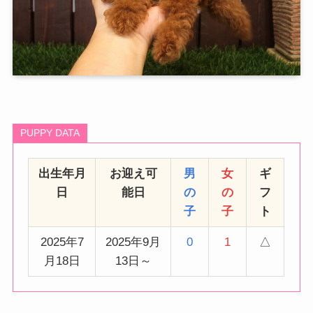
PUPPY DATA
出生年月
お迎え可
男
女
ギ
日
能日
の
の
フ
子
子
ト
2025年7
2025年9月
0
1
△
月18日
13日～