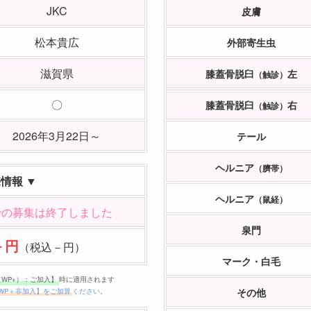
JKC
皮膚
松本貴広
外部寄生虫
滋賀県
膝蓋骨脱臼
左
（触診）
〇
膝蓋骨脱臼
右
（触診）
2026年3月22日～
テール
ヘルニア
（臍帯）
売情報 ▼
ヘルニア
（鼠経）
での募集は終了しました
泉門
－円
（税込－円）
マーク・白毛
（WP+）：ご加入】
時に適用されます
その他
WP＋非加入】をご加算
ください。