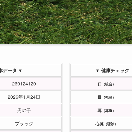
本データ ▼
▼ 健康チェック
260124120
口
（咬合）
2026年1月24日
目
（視診）
男の子
耳
（耳道）
ブラック
心臓
（聴診）