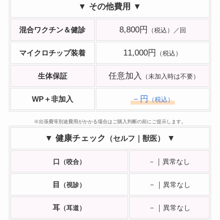
▼ その他費用 ▼
8,800円
混合ワクチン＆健診
（税込）／回
11,000円
マイクロチップ装着
（税込）
任意加入
生体保証
（未加入時は不要）
－円
WP＋非加入
（税込）
※出張費等別途費用がかかる場合はご購入判断の前にご提示します。
▼ 健康チェック
▼
（セルフ｜獣医）
｜
口
（咬合）
－
異常なし
目
－｜
（視診）
異常なし
耳
－｜
（耳道）
異常なし