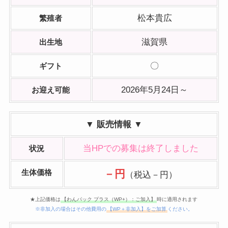
松本貴広
繁殖者
滋賀県
出生地
〇
ギフト
2026年5月24日～
お迎え可能
▼ 販売情報 ▼
当HPでの募集は終了しました
状況
生体価格
－円
（税込－円）
★上記価格は
【わんパック プラス（WP+）：ご加入】
時に適用されます
※非加入の場合はその他費用の
【WP＋非加入】をご加算
ください。