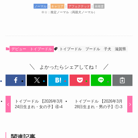
ノーマル
｜
キャリア
｜
アフェクテッド
｜
未検査
※☆：推定ノーマル（両親犬ノーマル）
デビュー
トイプードル
トイプードル
プードル
子犬
滋賀県
よかったらシェアしてね！
トイプードル 【2026年3月
トイプードル 【2026年3月
24日生まれ・女の子】④-4
28日生まれ・男の子】①-3
関連記事