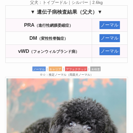
父犬：トイプードル｜シルバー｜2.6kg
▼ 遺伝子病検査結果（父犬）▼
PRA
ノーマル
（進行性網膜委縮症）
DM
ノーマル
（変性性脊髄症）
vWD
ノーマル
（フォンウィルブランド病）
ノーマル
｜
キャリア
｜
アフェクテッド
｜
未検査
※☆：推定ノーマル（両親犬ノーマル）