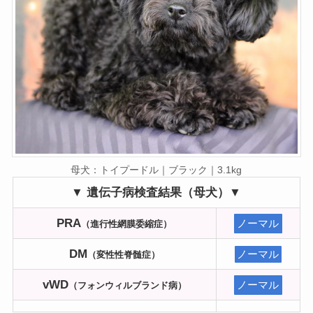
母犬：トイプードル｜ブラック｜3.1kg
▼ 遺伝子病検査結果（母犬）▼
PRA
ノーマル
（進行性網膜委縮症）
DM
ノーマル
（変性性脊髄症）
vWD
ノーマル
（フォンウィルブランド病）