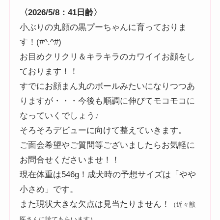
〈2026/5/8：41日齢〉
小ぶりの丸顔の黒プーちゃんに育っておりま
す！(#^.^#)
お目めクリクリ＆キラキラのカワイイお顔をし
ております！！
すでにお顔まん丸のボールみたいになりつつあ
りますが・・・今後も順調に伸びてモコモコに
なっていくでしょう♪
そろそろデビューに向けて整えていきます。
ご面会希望やご質問等ございましたらお気軽に
お問合せくださいませ！！
現在体重は546g！成犬時の予想サイズは「やや
小さめ」です。
また現状大きな欠点は見当たりません！
（近々獣
医さんに診てもらいます）