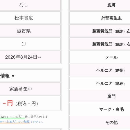
なし
皮膚
松本貴広
外部寄生虫
滋賀県
膝蓋骨脱臼
（触診）
〇
膝蓋骨脱臼
（触診）
2026年8月24日～
テール
ヘルニア
（臍帯）
売情報 ▼
ヘルニア
（鼠経）
家族募集中
泉門
－円
（税込－円）
マーク・白毛
（WP+）：ご加入】
時に適用されます
その他
WP＋非加入】をご加算
ください。