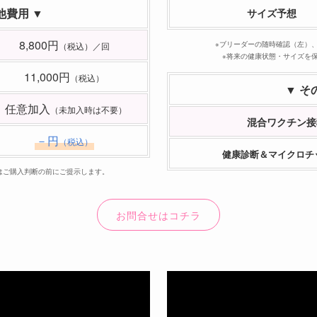
他費用 ▼
サイズ予想
8,800円
※ブリーダーの随時確認（左）
（税込）／回
※将来の健康状態・サイズを
11,000円
（税込）
▼ そ
任意加入
（未加入時は不要）
混合ワクチン接
－円
（税込）
健康診断＆マイクロチ
はご購入判断の前にご提示します。
お問合せはコチラ