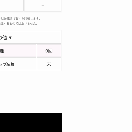
－
、獣医健診（右）を記載します。
保証するものではありません。
の他 ▼
0回
種
未
ップ装着