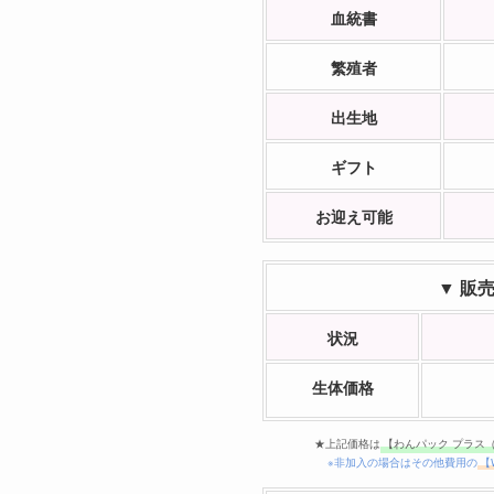
血統書
繁殖者
出生地
ギフト
お迎え可能
▼ 販
状況
生体価格
★上記価格は
【わんパック プラス
※非加入の場合はその他費用の
【