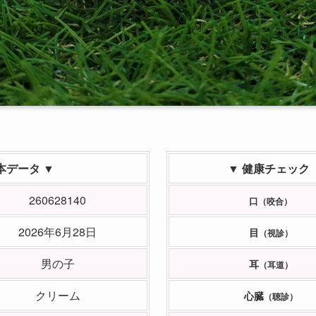
本データ ▼
▼ 健康チェック
260628140
口
（咬合）
2026年6月28日
目
（視診）
男の子
耳
（耳道）
クリーム
心臓
（聴診）