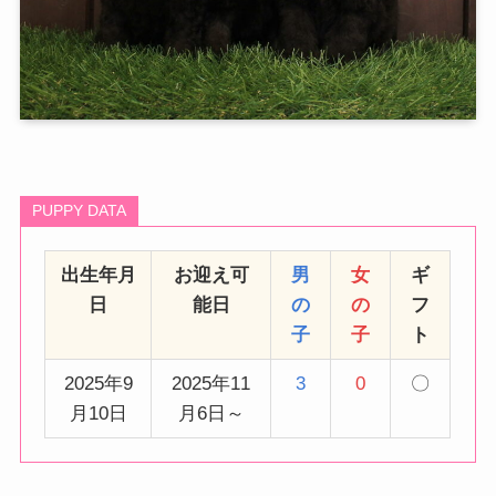
PUPPY DATA
出生年月
お迎え可
男
女
ギ
日
能日
の
の
フ
子
子
ト
2025年9
2025年11
3
0
〇
月10日
月6日～