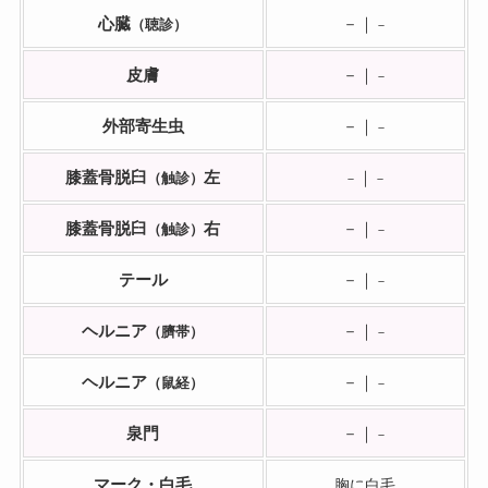
心臓
－｜
（聴診）
－
皮膚
－｜
－
外部寄生虫
－｜
－
膝蓋骨脱臼
左
｜
（触診）
－
－
膝蓋骨脱臼
右
－｜
（触診）
－
テール
－｜
－
ヘルニア
－｜
（臍帯）
－
ヘルニア
－｜
（鼠経）
－
泉門
－｜
－
マーク・白毛
胸に白毛