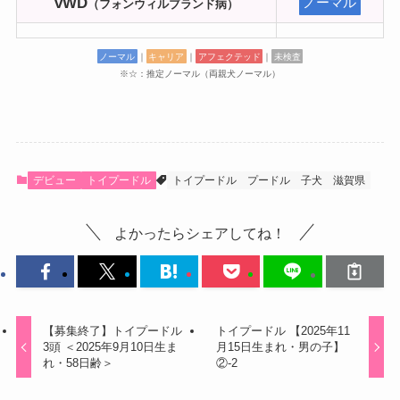
vWD
ノーマル
（フォンウィルブランド病）
ノーマル
｜
キャリア
｜
アフェクテッド
｜
未検査
※☆：推定ノーマル（両親犬ノーマル）
デビュー
トイプードル
トイプードル
プードル
子犬
滋賀県
よかったらシェアしてね！
【募集終了】トイプードル
トイプードル 【2025年11
3頭 ＜2025年9月10日生ま
月15日生まれ・男の子】
れ・58日齢＞
②-2