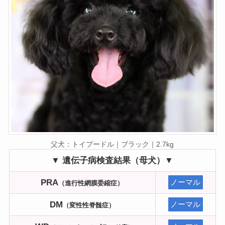
父犬：トイプードル｜ブラック｜2.7kg
▼ 遺伝子病検査結果（母犬）▼
PRA
ノーマル
（進行性網膜委縮症）
DM
ノーマル
（変性性脊髄症）