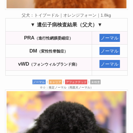
父犬：トイプードル｜オレンジフォーン｜1.8kg
▼ 遺伝子病検査結果（父犬）▼
PRA
ノーマル
（進行性網膜委縮症）
DM
ノーマル
（変性性脊髄症）
vWD
ノーマル
（フォンウィルブランド病）
ノーマル
｜
キャリア
｜
アフェクテッド
｜
未検査
※☆：推定ノーマル（両親犬ノーマル）