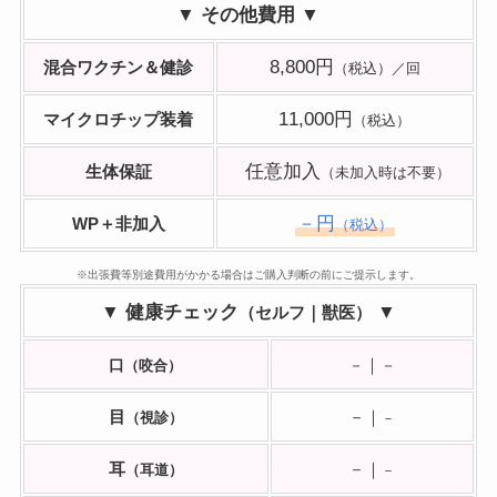
▼ その他費用 ▼
8,800円
混合ワクチン＆健診
（税込）／回
11,000円
マイクロチップ装着
（税込）
任意加入
生体保証
（未加入時は不要）
－円
WP＋非加入
（税込）
※出張費等別途費用がかかる場合はご購入判断の前にご提示します。
▼ 健康チェック
▼
（セルフ｜獣医）
｜
口
（咬合）
－
－
目
－｜
（視診）
－
耳
－｜
（耳道）
－