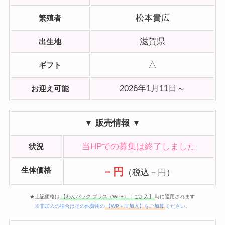
松本貴広
繁殖者
滋賀県
出生地
△
ギフト
2026年1月11日～
お迎え可能
▼ 販売情報 ▼
当HPでの募集は終了しました
状況
生体価格
－円
（税込－円）
★上記価格は
【わんパック プラス（WP+）：ご加入】
時に適用されます
※非加入の場合はその他費用の
【WP＋非加入】をご加算
ください。